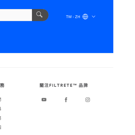
TW - ZH
務
關注FILTRETE™ 品牌
們
路
務
圖